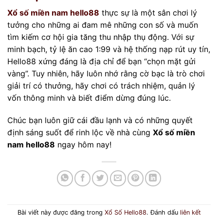
Xổ số miền nam hello88
thực sự là một sân chơi lý
tưởng cho những ai đam mê những con số và muốn
tìm kiếm cơ hội gia tăng thu nhập thụ động. Với sự
minh bạch, tỷ lệ ăn cao 1:99 và hệ thống nạp rút uy tín,
Hello88 xứng đáng là địa chỉ để bạn “chọn mặt gửi
vàng”. Tuy nhiên, hãy luôn nhớ rằng cờ bạc là trò chơi
giải trí có thưởng, hãy chơi có trách nhiệm, quản lý
vốn thông minh và biết điểm dừng đúng lúc.
Chúc bạn luôn giữ cái đầu lạnh và có những quyết
định sáng suốt để rinh lộc về nhà cùng
Xổ số miền
nam hello88
ngay hôm nay!
Bài viết này được đăng trong
Xổ Số Hello88
. Đánh dấu
liên kết