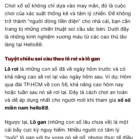
Chơi xổ số không chỉ dựa vào may mắn, đó là cuộc
chơi của xác suất thống kê và tâm lý chiến. Để không
trở thành “người đóng tiền điện” cho nhà cái, bạn cần
trang bị những chiến thuật soi cầu sắc bén. Dưới đây
là những kinh nghiệm xương máu từ các cao thủ lão
làng tại Hello88.
Tuyệt chiêu soi cầu theo lô rơi và lô gan
Lô rơi
là những con số đã về ngày hôm trước và có
khả năng cao sẽ rơi lại vào ngày hôm sau. Ví dụ: Hôm
qua đài TP.HCM về con 56, khả năng cao hôm nay
hoặc tuần sau nó sẽ rơi lại. Đây là cách chơi an toàn
và dễ áp dụng nhất cho người mới khi tham gia
xổ số
miền nam hello88
.
Ngược lại,
Lô gan
(những con số lâu chưa về) là một
cái bẫy cực kỳ nguy hiểm. Nhiều người có tâm lý
“nuôi” lô gan với hy vọng nó sẽ nổ, nhưng thực tế điều