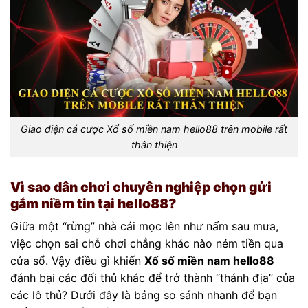
Giao diện cá cược Xổ số miền nam hello88 trên mobile rất
thân thiện
Vì sao dân chơi chuyên nghiệp chọn gửi
gắm niềm tin tại hello88?
Giữa một “rừng” nhà cái mọc lên như nấm sau mưa,
việc chọn sai chỗ chơi chẳng khác nào ném tiền qua
cửa sổ. Vậy điều gì khiến
Xổ số miền nam hello88
đánh bại các đối thủ khác để trở thành “thánh địa” của
các lô thủ? Dưới đây là bảng so sánh nhanh để bạn