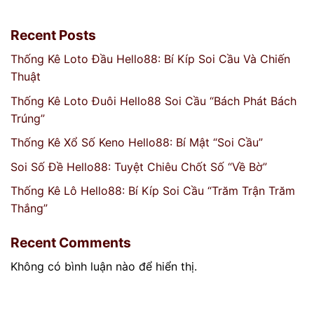
Recent Posts
Thống Kê Loto Đầu Hello88: Bí Kíp Soi Cầu Và Chiến
Thuật
Thống Kê Loto Đuôi Hello88 Soi Cầu “Bách Phát Bách
Trúng”
Thống Kê Xổ Số Keno Hello88: Bí Mật “Soi Cầu”
Soi Số Đề Hello88: Tuyệt Chiêu Chốt Số “Về Bờ”
Thống Kê Lô Hello88: Bí Kíp Soi Cầu “Trăm Trận Trăm
Thắng”
Recent Comments
Không có bình luận nào để hiển thị.