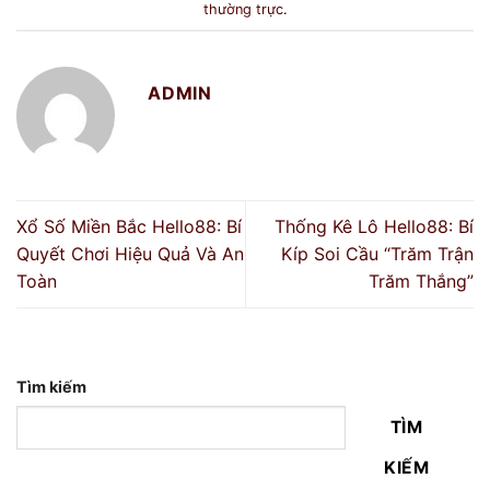
thường trực
.
ADMIN
Xổ Số Miền Bắc Hello88: Bí
Thống Kê Lô Hello88: Bí
Quyết Chơi Hiệu Quả Và An
Kíp Soi Cầu “Trăm Trận
Toàn
Trăm Thắng”
Tìm kiếm
TÌM
KIẾM