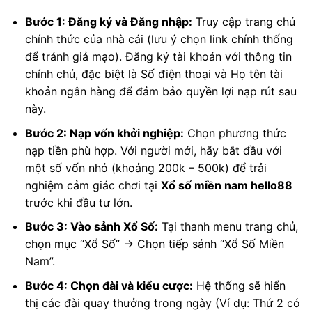
Bước 1: Đăng ký và Đăng nhập:
Truy cập trang chủ
chính thức của nhà cái (lưu ý chọn link chính thống
để tránh giả mạo). Đăng ký tài khoản với thông tin
chính chủ, đặc biệt là Số điện thoại và Họ tên tài
khoản ngân hàng để đảm bảo quyền lợi nạp rút sau
này.
Bước 2: Nạp vốn khởi nghiệp:
Chọn phương thức
nạp tiền phù hợp. Với người mới, hãy bắt đầu với
một số vốn nhỏ (khoảng 200k – 500k) để trải
nghiệm cảm giác chơi tại
Xổ số miền nam hello88
trước khi đầu tư lớn.
Bước 3: Vào sảnh Xổ Số:
Tại thanh menu trang chủ,
chọn mục “Xổ Số” -> Chọn tiếp sảnh “Xổ Số Miền
Nam”.
Bước 4: Chọn đài và kiểu cược:
Hệ thống sẽ hiển
thị các đài quay thưởng trong ngày (Ví dụ: Thứ 2 có