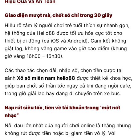
Hiệu Quả Và An Toàn
Giao diện mượt mà, chốt số chỉ trong 30 giây
Hiểu rõ tâm lý người chơi trẻ tuổi thích sự nhanh gọn,
hệ thống của Hello88 được tối ưu hóa cực tốt cho
thiết bị di động (cả iOS và Android). Cam kết không
giật lag, không văng game vào giờ cao điểm (khung
giờ vàng 16h00 – 16h30).
Các thao tác chọn đài, nhập số, chọn tiền cược tại
sảnh
Xổ số miền nam hello88
được thiết kế khoa học,
giúp bạn chốt số thần tốc ngay cả khi đang ngồi cafe,
trong giờ giải lao hay đang di chuyển trên xe bus.
Nạp rút siêu tốc, tiền về tài khoản trong “một nốt
nhạc”
Nỗi đau lớn nhất của người chơi online là thắng nhưng
không rút được tiền hoặc bị giam tiền vô lý. Với