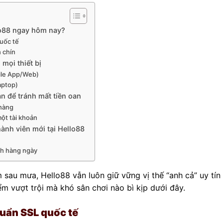
lo88 ngay hôm nay?
uốc tế
h chín
 mọi thiết bị
bile App/Web)
aptop)
ản để tránh mất tiền oan
 hàng
một tài khoản
ành viên mới tại Hello88
nh hàng ngày
sau mưa, Hello88 vẫn luôn giữ vững vị thế “anh cả” uy tín
 vượt trội mà khó sân chơi nào bì kịp dưới đây.
huẩn SSL quốc tế