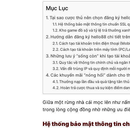
Mục Lục
Tại sao cược thủ nên chọn đăng ký hel
Hệ thống bảo mật thông tin chuẩn SSL q
Kho game đồ sộ và tỷ lệ trả thưởng xan
Hướng dẫn đăng ký hello88 chi tiết trên
Cách tạo tài khoản trên điện thoại (Mo
Cách tạo tài khoản trên máy tính (PC/L
Những lưu ý “sống còn” khi tạo tài kho
Quy tắc về thông tin chính chủ và ngân
Vấn đề trùng IP và quy định mỗi người 
Các khuyến mãi “nóng hổi” dành cho th
Thưởng nạp lần đầu và quà tặng tân thủ
Hoàn trả cược thua và sự kiện điểm da
Giữa một rừng nhà cái mọc lên như nấm 
trong lòng cộng đồng nhờ những ưu điểm
Hệ thống bảo mật thông tin c