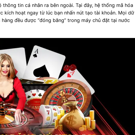
ộ thông tin cá nhân ra bên ngoài. Tại đây, hệ thống mã hóa
c kích hoạt ngay từ lúc bạn nhấn nút tạo tài khoản. Mọi dữ
ân hàng đều được “đóng băng” trong máy chủ đặt tại nước