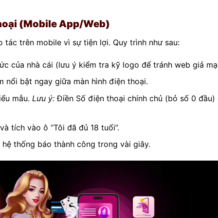
thoại (Mobile App/Web)
tác trên mobile vì sự tiện lợi. Quy trình như sau:
ức của nhà cái (lưu ý kiểm tra kỹ logo để tránh web giả mạ
nổi bật ngay giữa màn hình điện thoại.
biểu mẫu.
Lưu ý:
Điền Số điện thoại chính chủ (bỏ số 0 đầu)
 tích vào ô “Tôi đã đủ 18 tuổi”.
ệ thống báo thành công trong vài giây.