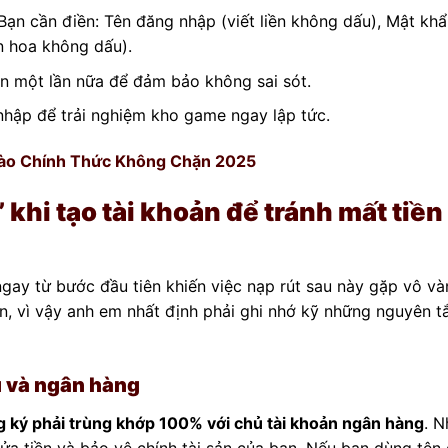
ạn cần điền: Tên đăng nhập (viết liền không dấu), Mật khẩ
in hoa không dấu).
in một lần nữa để đảm bảo không sai sót.
nhập để trải nghiệm kho game ngay lập tức.
Vào Chính Thức Không Chặn 2025
khi tạo tài khoản để tránh mất tiền
ngay từ bước đầu tiên khiến việc nạp rút sau này gặp vô và
ễn, vì vậy anh em nhất định phải ghi nhớ kỹ những nguyên t
ủ và ngân hàng
g ký phải trùng khớp 100% với chủ tài khoản ngân hàng
. N