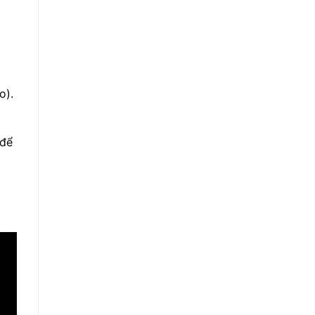
o).
 để