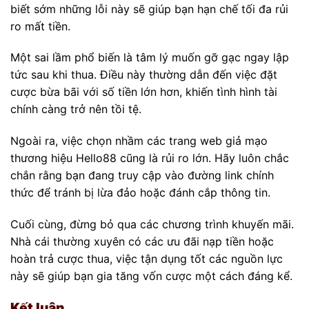
biết sớm những lỗi này sẽ giúp bạn hạn chế tối đa rủi
ro mất tiền.
Một sai lầm phổ biến là tâm lý muốn gỡ gạc ngay lập
tức sau khi thua. Điều này thường dẫn đến việc đặt
cược bừa bãi với số tiền lớn hơn, khiến tình hình tài
chính càng trở nên tồi tệ.
Ngoài ra, việc chọn nhầm các trang web giả mạo
thương hiệu Hello88 cũng là rủi ro lớn. Hãy luôn chắc
chắn rằng bạn đang truy cập vào đường link chính
thức để tránh bị lừa đảo hoặc đánh cắp thông tin.
Cuối cùng, đừng bỏ qua các chương trình khuyến mãi.
Nhà cái thường xuyên có các ưu đãi nạp tiền hoặc
hoàn trả cược thua, việc tận dụng tốt các nguồn lực
này sẽ giúp bạn gia tăng vốn cược một cách đáng kể.
Kết luận