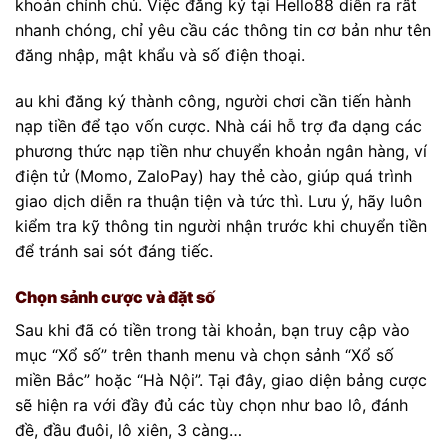
khoản chính chủ. Việc đăng ký tại Hello88 diễn ra rất
nhanh chóng, chỉ yêu cầu các thông tin cơ bản như tên
đăng nhập, mật khẩu và số điện thoại.
au khi đăng ký thành công, người chơi cần tiến hành
nạp tiền để tạo vốn cược. Nhà cái hỗ trợ đa dạng các
phương thức nạp tiền như chuyển khoản ngân hàng, ví
điện tử (Momo, ZaloPay) hay thẻ cào, giúp quá trình
giao dịch diễn ra thuận tiện và tức thì. Lưu ý, hãy luôn
kiểm tra kỹ thông tin người nhận trước khi chuyển tiền
để tránh sai sót đáng tiếc.
Chọn sảnh cược và đặt số
Sau khi đã có tiền trong tài khoản, bạn truy cập vào
mục “Xổ số” trên thanh menu và chọn sảnh “Xổ số
miền Bắc” hoặc “Hà Nội”. Tại đây, giao diện bảng cược
sẽ hiện ra với đầy đủ các tùy chọn như bao lô, đánh
đề, đầu đuôi, lô xiên, 3 càng…