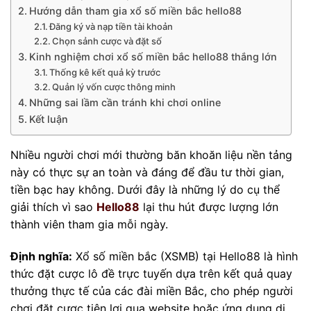
Hướng dẫn tham gia xổ số miền bắc hello88
Đăng ký và nạp tiền tài khoản
Chọn sảnh cược và đặt số
Kinh nghiệm chơi xổ số miền bắc hello88 thắng lớn
Thống kê kết quả kỳ trước
Quản lý vốn cược thông minh
Những sai lầm cần tránh khi chơi online
Kết luận
Nhiều người chơi mới thường băn khoăn liệu nền tảng
này có thực sự an toàn và đáng để đầu tư thời gian,
tiền bạc hay không. Dưới đây là những lý do cụ thể
giải thích vì sao
Hello88
lại thu hút được lượng lớn
thành viên tham gia mỗi ngày.
Định nghĩa:
Xổ số miền bắc (XSMB) tại Hello88 là hình
thức đặt cược lô đề trực tuyến dựa trên kết quả quay
thưởng thực tế của các đài miền Bắc, cho phép người
chơi đặt cược tiện lợi qua website hoặc ứng dụng di