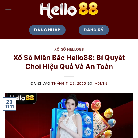
Bỏ
qua
nội
dung
ĐĂNG NHẬP
ĐĂNG KÝ
XỔ SỐ HELLO88
Xổ Số Miền Bắc Hello88: Bí Quyết
Chơi Hiệu Quả Và An Toàn
ĐĂNG VÀO
THÁNG 11 28, 2025
BỞI
ADMIN
28
Th11