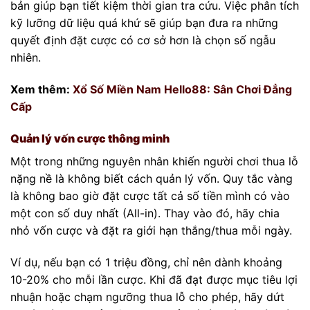
bản giúp bạn tiết kiệm thời gian tra cứu. Việc phân tích
kỹ lưỡng dữ liệu quá khứ sẽ giúp bạn đưa ra những
quyết định đặt cược có cơ sở hơn là chọn số ngẫu
nhiên.
Xem thêm:
Xổ Số Miền Nam Hello88: Sân Chơi Đẳng
Cấp
Quản lý vốn cược thông minh
Một trong những nguyên nhân khiến người chơi thua lỗ
nặng nề là không biết cách quản lý vốn. Quy tắc vàng
là không bao giờ đặt cược tất cả số tiền mình có vào
một con số duy nhất (All-in). Thay vào đó, hãy chia
nhỏ vốn cược và đặt ra giới hạn thắng/thua mỗi ngày.
Ví dụ, nếu bạn có 1 triệu đồng, chỉ nên dành khoảng
10-20% cho mỗi lần cược. Khi đã đạt được mục tiêu lợi
nhuận hoặc chạm ngưỡng thua lỗ cho phép, hãy dứt