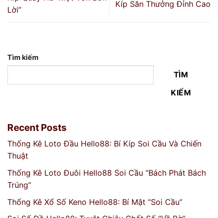
Kíp Săn Thưởng Đỉnh Cao
Lời”
Tìm kiếm
TÌM
KIẾM
Recent Posts
Thống Kê Loto Đầu Hello88: Bí Kíp Soi Cầu Và Chiến
Thuật
Thống Kê Loto Đuôi Hello88 Soi Cầu “Bách Phát Bách
Trúng”
Thống Kê Xổ Số Keno Hello88: Bí Mật “Soi Cầu”