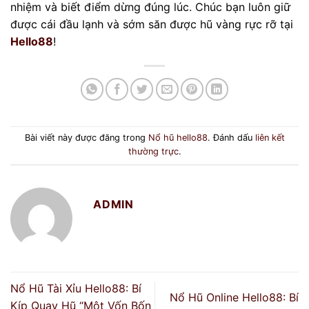
nhiệm và biết điểm dừng đúng lúc. Chúc bạn luôn giữ
được cái đầu lạnh và sớm săn được hũ vàng rực rỡ tại
Hello88
!
Bài viết này được đăng trong
Nổ hũ hello88
. Đánh dấu
liên kết
thường trực
.
ADMIN
Nổ Hũ Tài Xỉu Hello88: Bí
Nổ Hũ Online Hello88: Bí
Kíp Quay Hũ “Một Vốn Bốn