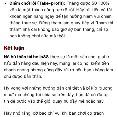
Điểm chốt lời (Take-profit):
Thắng được 50-100%
vốn là một thành công rực rỡ rồi. Hãy rút tiền về tài
khoản ngân hàng ngay để tận hưởng niềm vui chiến
thắng thực sự. Đừng tham lam quay tiếp vì “tham thì
thâm”, nhà cái không bao giờ sợ bạn thắng, chỉ sợ
bạn không chơi nữa mà thôi.
Kết luận
Nổ hũ thần tài hello88
thực sự là một sân chơi giải trí
hấp dẫn hàng đầu hiện nay, mang lại cơ hội kiếm tiền
nhanh chóng nhưng cũng đầy rủi ro nếu bạn không làm
chủ được bản thân.
Hy vọng với những hướng dẫn chi tiết và bí kíp “xương
máu” mà chúng tôi chia sẻ trên đây, bạn đã có đủ tự
tin để bước vào thế giới quay hũ đầy mê hoặc này.
Hãy nhớ rằng, cờ bạc chỉ vui khi bạn chơi có trách