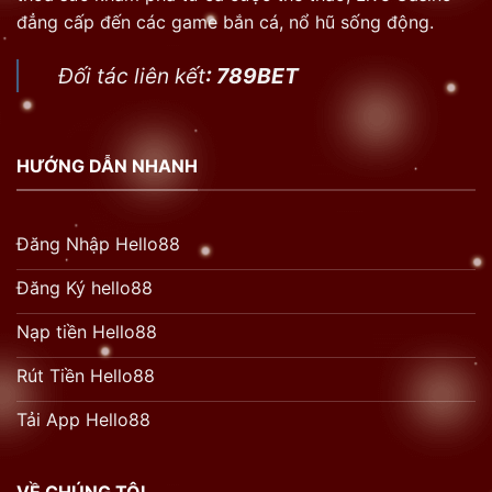
đẳng cấp đến các game bắn cá, nổ hũ sống động.
Đối tác liên kết
:
789BET
HƯỚNG DẪN NHANH
Đăng Nhập Hello88
Đăng Ký hello88
Nạp tiền Hello88
Rút Tiền Hello88
Tải App Hello88
VỀ CHÚNG TÔI