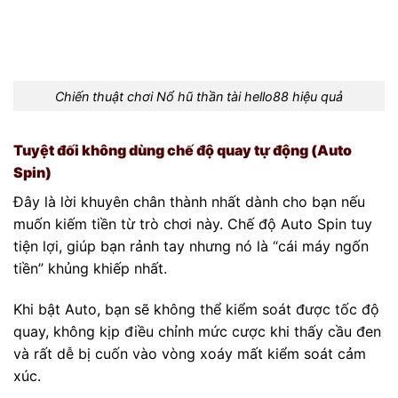
Chiến thuật chơi Nổ hũ thần tài hello88 hiệu quả
Tuyệt đối không dùng chế độ quay tự động (Auto
Spin)
Đây là lời khuyên chân thành nhất dành cho bạn nếu
muốn kiếm tiền từ trò chơi này. Chế độ Auto Spin tuy
tiện lợi, giúp bạn rảnh tay nhưng nó là “cái máy ngốn
tiền” khủng khiếp nhất.
Khi bật Auto, bạn sẽ không thể kiểm soát được tốc độ
quay, không kịp điều chỉnh mức cược khi thấy cầu đen
và rất dễ bị cuốn vào vòng xoáy mất kiểm soát cảm
xúc.