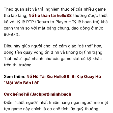
Theo quan sát và trải nghiệm thực tế của nhiều game
thủ lão làng,
Nổ hũ thần tài hello88
thường được thiết
kế với tỷ lệ RTP (Return to Player – Tỷ lệ hoàn trả) khá
cạnh tranh so với mặt bằng chung, dao động ở mức
96-97%.
Điều này giúp người chơi có cảm giác “dễ thở” hơn,
dòng tiền quay vòng ổn định và không bị tình trạng
“hút máu” quá nhanh như các game slot cũ kỹ khác
trên thị trường.
Xem thêm:
Nổ Hũ Tài Xỉu Hello88: Bí Kíp Quay Hũ
“Một Vốn Bốn Lời”
Cơ chế nổ hũ (Jackpot) minh bạch
Điểm “chết người” nhất khiến hàng ngàn người mê mệt
tựa game này chính là cơ chế tích lũy quỹ thưởng