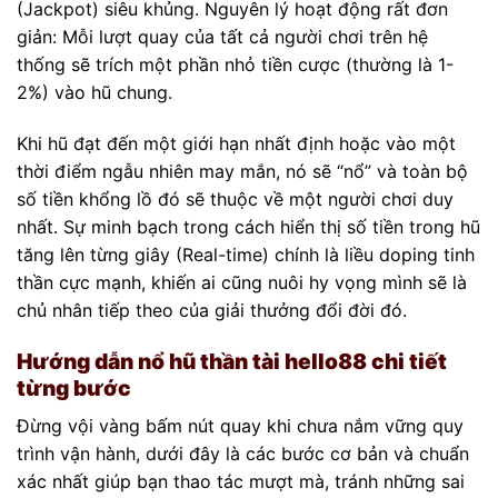
(Jackpot) siêu khủng. Nguyên lý hoạt động rất đơn
giản: Mỗi lượt quay của tất cả người chơi trên hệ
thống sẽ trích một phần nhỏ tiền cược (thường là 1-
2%) vào hũ chung.
Khi hũ đạt đến một giới hạn nhất định hoặc vào một
thời điểm ngẫu nhiên may mắn, nó sẽ “nổ” và toàn bộ
số tiền khổng lồ đó sẽ thuộc về một người chơi duy
nhất. Sự minh bạch trong cách hiển thị số tiền trong hũ
tăng lên từng giây (Real-time) chính là liều doping tinh
thần cực mạnh, khiến ai cũng nuôi hy vọng mình sẽ là
chủ nhân tiếp theo của giải thưởng đổi đời đó.
Hướng dẫn nổ hũ thần tài hello88 chi tiết
từng bước
Đừng vội vàng bấm nút quay khi chưa nắm vững quy
trình vận hành, dưới đây là các bước cơ bản và chuẩn
xác nhất giúp bạn thao tác mượt mà, tránh những sai