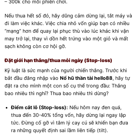
– 300k cho mỗi phiên chơi.
Nếu thua hết số đó, hãy dũng cảm dừng lại, tắt máy và
đi làm việc khác. Việc chia nhỏ vốn giúp bạn có nhiều
“mạng” hơn để quay lại phục thù vào lúc khác khi vận
may trở lại, thay vì dồn hết trứng vào một giỏ và mất
sạch không còn cơ hội gỡ.
Đặt giới hạn thắng/thua mỗi ngày (Stop-loss)
Kỷ luật là sức mạnh của người chiến thắng. Trước khi
bắt đầu đăng nhập vào
Nổ hũ thần tài hello88
, hãy tự
đặt ra cho mình một con số cụ thể trong đầu: Thắng
bao nhiêu thì nghỉ? Thua bao nhiêu thì dừng?
Điểm cắt lỗ (Stop-loss):
Nếu hôm nay đen quá,
thua đến 30-40% tổng vốn, hãy dừng lại ngay lập
tức. Đừng cố gỡ vì tâm lý cay cú sẽ khiến bạn đưa
ra những quyết định sai lầm liên tiếp (tilt).