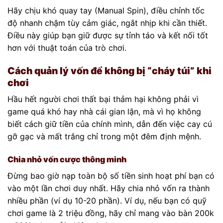
Hãy chịu khó quay tay (Manual Spin), điều chỉnh tốc
độ nhanh chậm tùy cảm giác, ngắt nhịp khi cần thiết.
Điều này giúp bạn giữ được sự tỉnh táo và kết nối tốt
hơn với thuật toán của trò chơi.
Cách quản lý vốn để không bị “cháy túi” khi
chơi
Hầu hết người chơi thất bại thảm hại không phải vì
game quá khó hay nhà cái gian lận, mà vì họ không
biết cách giữ tiền của chính mình, dẫn đến việc cay cú
gỡ gạc và mất trắng chỉ trong một đêm định mệnh.
Chia nhỏ vốn cược thông minh
Đừng bao giờ nạp toàn bộ số tiền sinh hoạt phí bạn có
vào một lần chơi duy nhất. Hãy chia nhỏ vốn ra thành
nhiều phần (ví dụ 10-20 phần). Ví dụ, nếu bạn có quỹ
chơi game là 2 triệu đồng, hãy chỉ mang vào bàn 200k