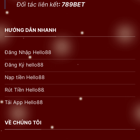
Đối tác liên kết
:
789BET
HƯỚNG DẪN NHANH
Đăng Nhập Hello88
Đăng Ký hello88
Nạp tiền Hello88
Rút Tiền Hello88
Tải App Hello88
VỀ CHÚNG TÔI