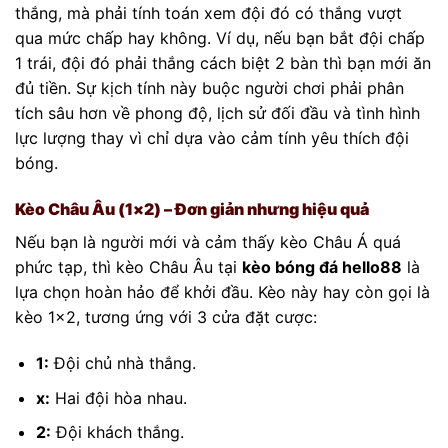
thắng, mà phải tính toán xem đội đó có thắng vượt
qua mức chấp hay không. Ví dụ, nếu bạn bắt đội chấp
1 trái, đội đó phải thắng cách biệt 2 bàn thì bạn mới ăn
đủ tiền. Sự kịch tính này buộc người chơi phải phân
tích sâu hơn về phong độ, lịch sử đối đầu và tình hình
lực lượng thay vì chỉ dựa vào cảm tính yêu thích đội
bóng.
Kèo Châu Âu (1×2) – Đơn giản nhưng hiệu quả
Nếu bạn là người mới và cảm thấy kèo Châu Á quá
phức tạp, thì kèo Châu Âu tại
kèo bóng đá hello88
là
lựa chọn hoàn hảo để khởi đầu. Kèo này hay còn gọi là
kèo 1×2, tương ứng với 3 cửa đặt cược:
1:
Đội chủ nhà thắng.
x:
Hai đội hòa nhau.
2:
Đội khách thắng.