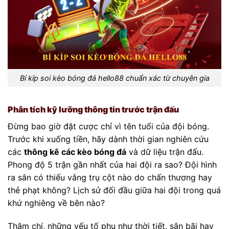
Bí kíp soi kèo bóng đá hello88 chuẩn xác từ chuyên gia
Phân tích kỹ lưỡng thông tin trước trận đấu
Đừng bao giờ đặt cược chỉ vì tên tuổi của đội bóng.
Trước khi xuống tiền, hãy dành thời gian nghiên cứu
các
thông kê các kèo bóng đá
và dữ liệu trận đấu.
Phong độ 5 trận gần nhất của hai đội ra sao? Đội hình
ra sân có thiếu vắng trụ cột nào do chấn thương hay
thẻ phạt không? Lịch sử đối đầu giữa hai đội trong quá
khứ nghiêng về bên nào?
Thậm chí, những yếu tố phụ như thời tiết, sân bãi hay