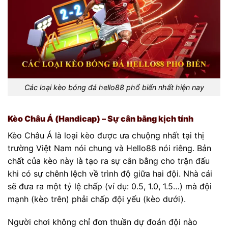
Các loại kèo bóng đá hello88 phổ biến nhất hiện nay
Kèo Châu Á (Handicap) – Sự cân bằng kịch tính
Kèo Châu Á là loại kèo được ưa chuộng nhất tại thị
trường Việt Nam nói chung và Hello88 nói riêng. Bản
chất của kèo này là tạo ra sự cân bằng cho trận đấu
khi có sự chênh lệch về trình độ giữa hai đội. Nhà cái
sẽ đưa ra một tỷ lệ chấp (ví dụ: 0.5, 1.0, 1.5…) mà đội
mạnh (kèo trên) phải chấp đội yếu (kèo dưới).
Người chơi không chỉ đơn thuần dự đoán đội nào